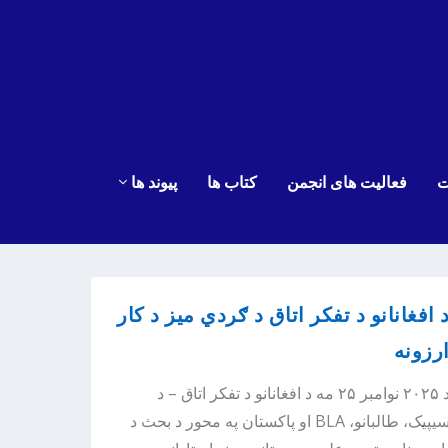
ت
فعالیت های انجمن
کتاب ها
پیوند ها
 افغانانو د تفکر اتاق د ګردي میز د کار
رزونه
د ۲۰۲۵ نوامبر ۲۵ مه د افغانانو د تفکر اتاق – د
سیپیک، طالبانو، BLA او پاکستان په محور د بحث د