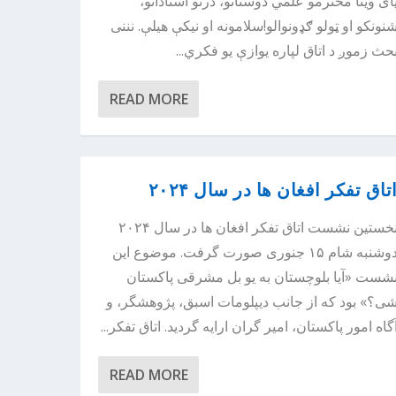
ای وینا محترمو علمي دوستانو، درنو استادانو،
نونکو او ټولو ګډونوالو!سلامونه او نیکې هیلې. نننی
حث زموږ د اتاق لپاره یوازې یو فکري...
READ MORE
تاق تفکر افغان ها در سال ۲۰۲۴
نخستین نشست اتاق تفکر افغان ها در سال ۲۰۲۴
دوشنبه شام ۱۵ جنوری صورت گرفت. موضوع این
شست «آیا بلوچستان به یو بل مشرقی پاکستان
ی؟» بود که از جانب دیپلومات اسبق، پژوهشگر، و
گاه امور پاکستان، امیر گران ارایه گردید. اتاق تفکر...
READ MORE