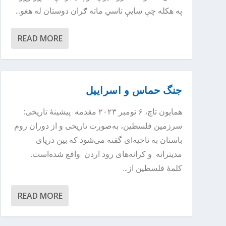
په هکله چې ښایې تاسي ماته ګران دوستان له هغو...
READ MORE
جنگ حماس و اسراییل
همایون تاچ، ۶ نومبر ۲۰۲۳ مقدمه پیشینهٔ تاریخی:
سرزمین فلسطین، به‌صورت تاریخی و از دوران روم
باستان به ناحیه‌ای گفته می‌شود که بین دریای
مدیترانه و کرانه‌های رود اردن واقع شده‌است.
کلمهٔ فلسطین از...
READ MORE