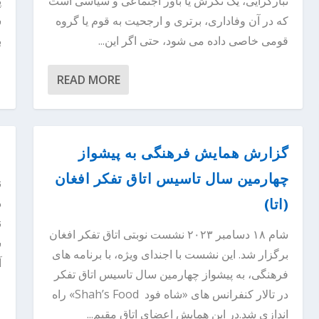
تبارگرایی، یک نگرش یا باور اجتماعی و سیاسی است
پ
که در آن وفاداری، برتری و ارجحیت به قوم یا گروه
ش
قومی خاصی داده می شود، حتی اگر این...
ب
READ MORE
گزارش همایش فرهنگی به پیشواز
ا
چهارمین سال تاسیس اتاق تفکر افغان
(اتا)
ن
شام ۱۸ دسامبر ۲۰۲۳ نشست نوبتی اتاق تفکر افغان
ش
برگزار شد. این نشست با اجندای ویژه، با برنامه های
آ
فرهنگی، به پیشواز چهارمین سال تاسیس اتاق تفکر
در تالار کنفرانس های «شاه فود Shah’s Food» راه
اندازی شد.در این همایش اعضای اتاق مقیم...