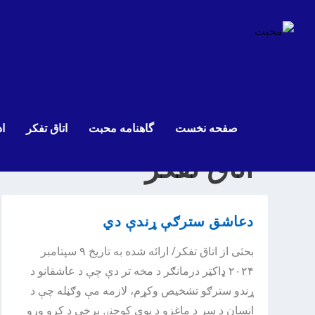
صفحه نخست
گاهنامه محبت
اتاق تفکر
اد
اتاق تفکر
دعاشق سترګې ړندې دي
بحثی از اتاق تفکر/ ارائه شده به تاریخ ۹ سپتامبر
۲۰۲۴ ډاکټر درمانګر د مخه تر دې چې د عاشقانو د
ړندو سترګو تشخیص وکړم، لازمه مې وګڼله چې د
انسان د سر د ماغزو د یوې کوچنۍ برخې د کړو وړو