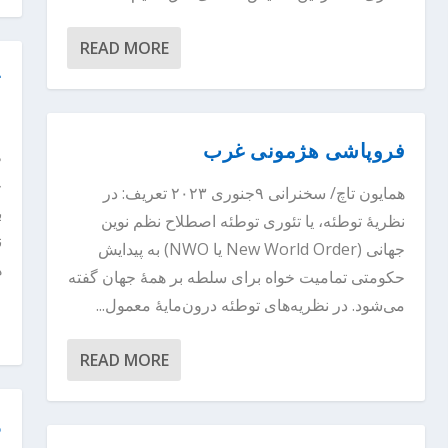
READ MORE
ت
م
فروپاشی هژمونی غرب
ط
ج
همایون تاچ/ سخنرانی ۹جنوری ۲۰۲۳ تعریف: در
ب
نظریهٔ توطئه، یا تئوری توطئه اصطلاح نظم نوین
ن
جهانی (New World Order یا NWO) به پیدایش
ه
حکومتی تمامیت خواه برای سلطه بر همهٔ جهان گفته
می‌شود. در نظریه‌های توطئه درون‌مایهٔ معمول...
READ MORE
د