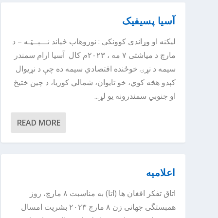
آسیا پسیفیک
لیکنه او وړاندی کوونکی : نوروهاب څپاند نـــېــټـه – د
مارچ د میاشتی ۷ مه ، ۲۰۲۳م کال آسیا ارام سمندر
سیمه د نړۍ خوځنده اقتصادي سیمه ده چې د نړیوال
کېدو هڅه کوي، خو تایوان، شمالي کوریا، د چین ختیځ
او جنوبي سمندرونه یو لړ...
READ MORE
اعلامیه
اتاق تفکر افغان ها (اتا) به مناسبت ۸ مارچ، روز
همبستگی جهانی زن ۸ مارچ ۲۰۲۳ بشریت امسال