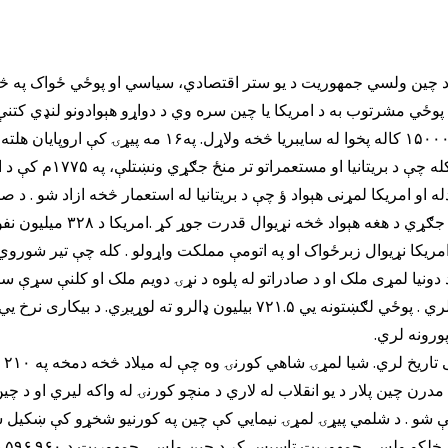
وړاندي د چین ولسي جمهوریت د یو ستر اقتصادي، سیاسي او پوځي ځواک په څ
وځي مشرتوب به د امریکا یا چین سره وي د دواړو هېوادونو لنډي کتنې ته
د امریکا متحده ایالات؛امریکا ته سره پوستې انډین ۱۵۰۰۰ کا
انګلیستان د ۱۳ مستعمرو 
۱۷۸م پورې ادامه وموندله او امریکا لمړنی هېواد ؤ چې د بریتانیا له استعمار څخه ازاد
ي جګړي امریکا نړیوال زبرځواک او په اتومې مملکت واړولو . کله چې تیر شور
اتې شو . د شلمي پیړۍ لمړۍ نیمایي کې چین په کورنیو شخړو کې ښکیل 