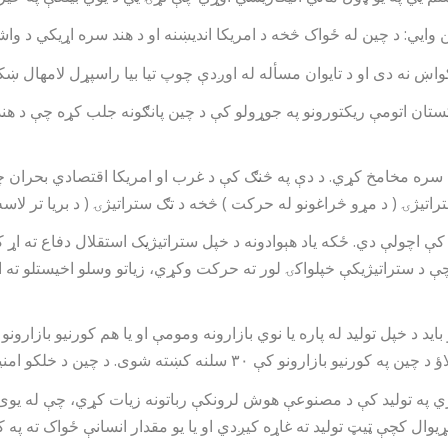
 وایي: د چین له ځواک څخه د امریکا اندیښنه او د هند سره اړیکي د وا
ګواښ نه دی او د تایوان مسأله له اوږدې چوپ تیا بیا راسپړل لامهال ښک
۷۱ کلونو دري جګړو د پاکستان اتومې ریکتورونو په جوړولو کې د چین پانګونه جلب کړه
واښ سره مخامخ کړي. د دې په څنګ کې د غرب او امریکا اقتصادي بحران
تیژۍ ( د مړو څراغونو له حرکت ) څخه د تګ ستراتیژۍ ( د بریا تر لاسه
 اچولې دي. ځکه یاد هېوادونه د خپل ستراتیژیک استقلال دفاع ته اړ ک
 باید د خپل تولید له پاره یا نوي بازارونه ومومې او یا هم کورنیو باز
چین د خلکو امنیت او اقتصاد د کالیو په خرڅلاو پوري تړلی دی.
 په تولید کې د مصنوعې هوش لرونکې رباتونه زیات کړي، چې له یوی خوا 
نړیوال کچې ټیټ تولید ته غاړه کیږدي او یا یو مقدار انسانې ځواک ته پ