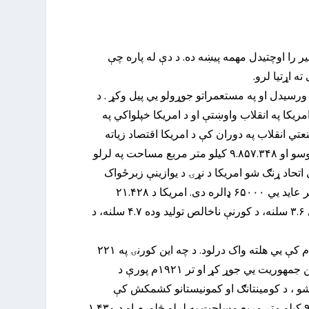
یر را اوچتیدل مهمه پیښه ده. د دې له پاره چې
 اړتیا لرو.
له پخوا له سایبریا څخه ولاړل. په۱۶ مه پیړۍ کې اروپایان هلته ورسیدل او په مستعمراتو جوړولو یي پیل وکړ . د
څخه امریکا جوړه شوه. کله چې د بریتانیا او مستعمراتو تر منځ جګړي ونښتلې، په ۱۷۷۵م کې د امریکا په انقلاب واوښتې او د امریکا خپلواکي په
 شو . د صنعتي انقلاب په دوران کې د امریکا اقتصاد زیاته
وده وکړه، خو د امریکا او هسپانيي او لمړۍ نړیوالي جګړي د هغه هېواد څخه نړیوال قدرت جوړ کړ .امریکا د ۳۲۸ میلیون نفوسو او ۹.۸۵۷.۳۴۸ کیلو متر مربع مساحت په لرلو
وي اتحاد ړنګ شو امریکا د نړۍ د یوازینې زبرځواک
څیره خپله کړه. د تولید او وارداتو له لحاظه امریکا د دونیا لمړی ملک او د صادراتو له پلوه د نړۍ دویم ملک او کلنې سړې سر عاید یي ۶۵۰۰۰ ډالره دی. امریکا د ۲۱.۴۲۸
تریلیون ډالرو خاونده ده او د نړۍ ۲۹.۴ سلنه ثروت لري . پوځي لګښتونه یي ۷۲۱.۵ بیلیون ډالرو ته لوړیږي. د بیکاری نرخ یي ۳.۶ سلنه، د کورنې ناخالص تولید وده ۴.۷ سلنه، د
د چین ولسي جمهوریت؛چین د انساني تمدن لرغونی تاریخ لري. شیا لمړۍ شاهي کورنۍ وه چې له میلاد څخه دمخه په ۲۱۰ م کې یي هلته واک درلود. د چه این کورنۍ په ۲۲۱
کې چین متحد کړ . په ۱۹۱۱ م کال کې سونیاتسن د مدرن چین پلار د یو انقلاب له لاري د منچو کورنۍ له واکه لیري او د چین جمهوریت یي جوړ کړ او تر ۱۹۲۱م پورې د
شو ، د کومینتانګ او کمونیستانو کشمکش کې
کمونیستان بریالي شول او په ۱۳۴۹ کې یي د چین د خلکو ولسي جمهوریت تاسیس کړ.د چین ولسي جمهوریت د ۹.۵۹۶.۹۶۰ کیلو متر مربع مساحت په لرلو څلورم او د ۱.۴۳۰