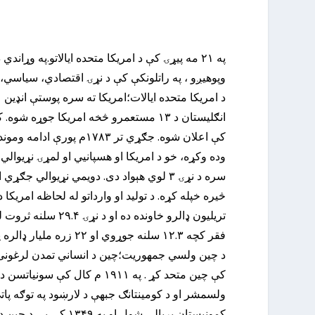
په ۲۱ مه پیړۍ کې د امریکا متحده ایالاتو.په 
وپوهیږو ، په راتلونکې کې د نړۍ اقتصادي، سیاسي، پ
کې اعلان شوه. جګړي تر ۳
سره د نړۍ ۳ لوي هېواد دی. دویمي نړیوال
فقر کچه ۱۲.۳ سلنه جوړوي او ۲۲ زره ملیار ډالره پورونه لري.
ولسمشر او د کومینتانګ جبهې د لارښود په توګه پ