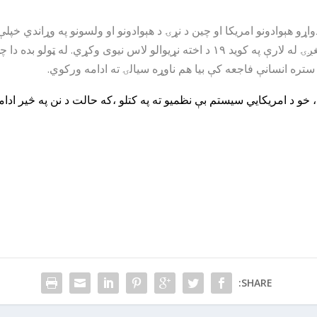
اړو هېوادونو امریکا او چین د نړۍ د هېوادونو او ولسونو په وړاندي خ
اقتصادي ځواکونه ونه توانیدل چې په خپلو کې د همغږۍ له لارې په کوید ۱۹ د اخته نړیوا
ه ستره انسانې فاجعه کې بیا هم ناوړه سیالۍ ته ادامه ورکوي.
 خو د امریکایي سیستم بې نظمیو ته په کتلو ،که حالت د نن په څیر ادام
SHARE: