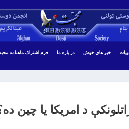
بیات
خبر های خوش
در باره ما
فرم اشتراک ماهنامه محب
اتلونکې د امریکا یا چین ده؟