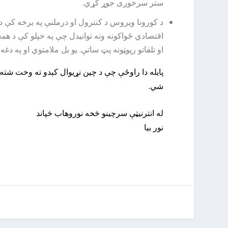
ستر سرخوږی جوړ کړي.
د کورونا ویروس د کنترول او درملنې په برخه کې دو
او تلفاتو رپوټونه پټ ساتې. یو بل ملامتوي او په دغ
پایله دا راوځې چې د چین نړیوال کېدو ته وخت شته،
شي.
له انترنیټې سرچینو څخه نوروهاب څپاند
نور بیا