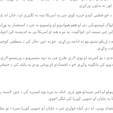
لور ته بدلون ورکړي.
 څو قطبې کېدو خبره کوي چې په امریکا ښه نه لګیږي او د ځان له پاره
ځواک اوښتونکی دی او هغو هېوادونو او ولسونو ته چې د استعمار په وړ
چې سیمه ایز ځواکونه، په تیره هند او امریکا یي په اندیښنه کې اچولې
 اړیکو مثبتو بڼو ته ادامه ورکړي، خو په عین حال کې د منطقي کوچنی
قت وکړي.
اندې د یو کمربند او یوي لارې طرح چې په دوه مسیرونو د وریښمو لارې
وبولو او اغیز ښیندلو هوډ لري. ځکه په تیره یوه لسیزه کې د چین لاست
 په جاپان او جنوبي کوریا کې لنګر اچوي.
داد وینې، له دې کبله غواړي چې د جاپان او جنوبي کوریا سره د یو مثلث