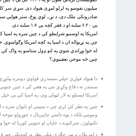
یي ۶.۲۰ سلنه او د فقر کچه یي ۱.۷ سلنه دی.
امریکا په اوسنیو شرایطو کې د چین سره په اسیا ک
چې په نړیواله ان د اسیا په کچه امریکا وګواښوي. خ
له خوا وړاندي شوي په لنډ ډول ستاسو په واک کې ک
چین څه موخې تعقیبوي؟
دا هېواد غواړي خپلي سمندري قواوي دومره پیاوړې 
امریکا ایستلو ته لار لټولې وی، په اسیا کې یي خ
چین په نظر کې لري چې د سیمې او تایوان سره د ام
ومومې بلکه د یوه داسې چاپیریال د جوړولو موخه ل
تکنولوژۍ شرکتونه د جاپان او جنوبي کوریا له خوا 
د امریکا د نرمې جګړي وتلی نظر ورکوونکی جوزف 