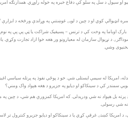
یو او سیول د سل په سلو کې دفاع خبره په خوله راوړي. همدارنګه امر
سره انډیوالې کوي او د چین د لویۍ غوښتنې په وړاندې ورڅخه د ابزارې
ه د بارک اوباما په وخت کې د ترنس – پسیفیک شراکت یا ټې پې پې په 
ګرۍ د نړیوال سازمان له معیارونو ور هغه خوا ازاد تجارت وکړي. یانې
 مخنیوی وشي.
، امریکا له سیمې ایستلی شي. خو د پوځي نفوذ په پرتله سیاسي اغیز زیا
نوبي سمندر کې د سینکاکو او دیایو په جزیرو د هغه هېواد واک ومنې؟
پرته بل هېواد نه شي ودریدلی. که امریکا کمزورې هم شي، د چین په م
 نه شي رسولی.
سې، د امریکا کښتۍ غرقې کړي یا د سینکاکو او دیایو جزیرو کنترول تر