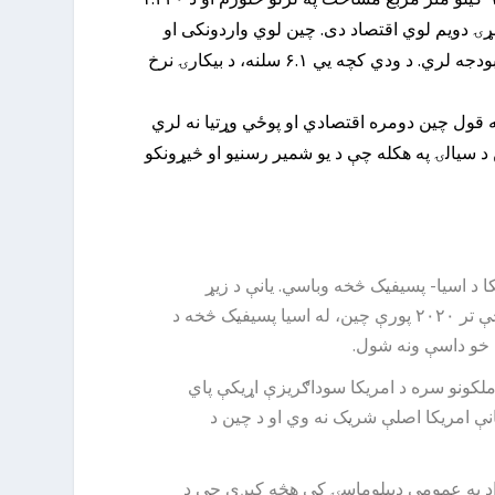
۱ ډالره دی او د ۱۴.۱۴۰ تریلیون ډالرو په لرلو سره د نړۍ دویم لوي اقتصاد دی. چین لوي واردونکی او
صادرونکی ملک دی، د نړۍ لوي پوځ، ستر هوایي سمندري ځواک لري. په اتومې وسله سمبال دی او ۱۷۵ بیلیونه ډالر پوځي بودجه لري. د ودي کچه یي ۶.۱ سلنه، د بیکارۍ نرخ
 قول چین دومره اقتصادي او پوځي وړتیا نه لري
 د سیالۍ په هکله چې د یو شمیر رسنیو او څیړونکو
 د اسیا- پسیفیک څخه وباسي. یانې د زیړ
سمندر نه دفاع وکړي چې په هغې کې د چین جنوبي او شرقي سمندرونه شامل دي. د راند او سې اس بې ای د رپوټ له مخې تر ۲۰۲۰ پورې چین، له اسیا پسیفیک څخه د
، خو داسې ونه شول.
ملکونو سره د امریکا سوداګریزې اړیکې پاي
نې امریکا اصلې شریک نه وي او د چین د
اد په عمومي دیپلوماسۍ کې هڅه کیږي چې د