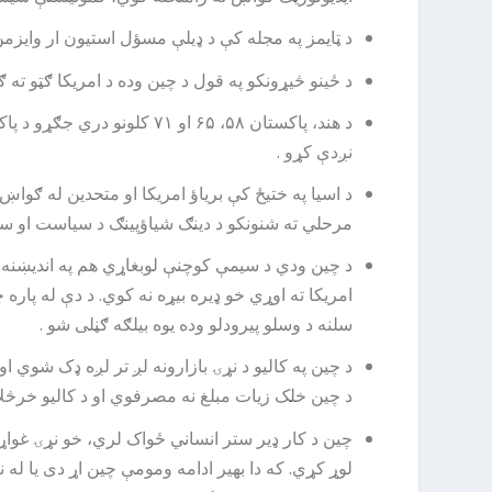
د ټایمز په مجله کې د ډیلې مسؤل استیون ار وایزمن
د ځینو څیړونکو په قول د چین وده د امریکا ګټو ته 
د هند، پاکستان ۵۸، ۶۵ او 
نږدې کړو .
د اسیا په ختیځ کې بریاؤ امریکا او متحدین له ګ
مرحلي ته شنونکو د دینګ شیاؤپینګ د سیاست او سترا
د چین ودي د سیمې کوچنې لوبغاړي هم په اندیښنه کې
سلنه د وسلو پیرودلو وده یوه بیلګه ګڼلی شو .
د چین په کالیو د نړۍ بازارونه لږ تر لږه ډک شوي او
د چین خلک زیات مبلغ نه مصرفوي او د کالیو خرڅلاؤ د چین په کورنیو بازارونو کې ۳۰ سلنه کښته شوی. د 
چین د کار ډیر ستر انساني ځواک لري، خو نړۍ غواړي
لوړ کړي. که دا بهیر ادامه ومومې چین اړ دی یا له 