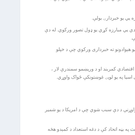
 یي یو خبردارۍ بولې.
اندي یي مبارزه کړي یو ډول تصور ورکوي. له دې
.
و هېوادونو ته خبرداری ورکوي چې د خپلو
 اقتصادي کمربند او د وریښمو سمندرې لار ،
ه راوړنې د دې سبب شوي چې د امریکا د یو شمیر
 په بڼه اتحاد کې د دغه استعداد د کمېدو هڅه