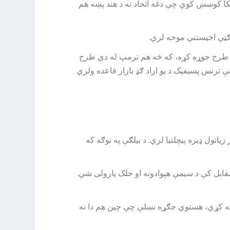
یکا کوښښ کوي چې دغه اتحاد ته د هند پښه هم
 ګټې اخیستنې موخه لري.
نوم طرح جوړه کړه، که څه هم ترمپ له دې طرح
 ترنس پسیفیک د یو ازاد ګډ بازار قاعده ولري
تول ډیره پیچلتیا لري. د بیلګې په توګه که
قابل کې د سیمې هېوادونه او خلک پارولی شي.
 لاسه کړي، هستوي جګړه نښلې چې چین هم دا نه