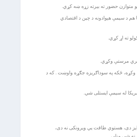
یو متوازن حضور ته بیرته زړه ښه کړي.
 هم د سیمې هېوادونه د چین د اقتصادي
لو ته اړ کړي.
ډیري مرستې وکړي.
ه وکړه، ځکه په سوداګریزه جګړه واوښت . که د
مریکا له سیمې ایستلی شي.
 ایز دی، هستوي طاقت یي ویرونکی نه دی،
 نه شي منلی.