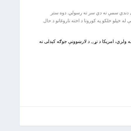
پلې دندي سمې نه دي سر ته رسولي. دوه ستر
لو لاس نیوی وکړي. له ټولو بده دا چې له خپلو خلکو په کورونا د اخته ناروغانو د حال
ه ولري، امریکا د نړۍ د لارښوونې جوګه کېدلی نه