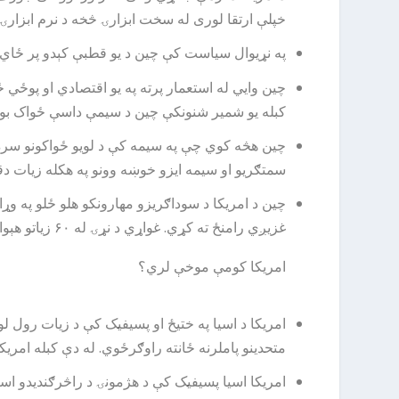
خپلې ارتقا لوری له سخت ابزارۍ څخه د نرم ابزارۍ 
په نړیوال سیاست کې چین د يو قطبې کېدو پر ځاي د
چین وايي له استعمار پرته په یو اقتصادي او پوځي 
کبله یو شمیر شنونکې چین د سیمې داسې ځواک بولې 
چین هڅه کوي چې په سیمه کې د لویو ځواکونو سره د
سمتګریو او سیمه ایزو خوښه وونو په هکله زیات د
چین د امریکا د سوداګریزو مهارونکو هلو ځلو په وړ
غزیږي رامنځ ته کړي. غواړي د نړۍ له ۶۰ زیاتو هېوادونو کې پانګونه وکړي څو د اقتصادي او پوځي ودې په پایله کې د ختیځې اسیا په یو لویۍ غوښتونکې ځواک واوړي.
امریکا کومې موخې لري؟
امریکا د اسیا په ختیځ او پسیفیک کې د زیات رول ل
متحدینو پاملرنه ځانته راوګرځوي. له دې کبله امریکا
امریکا اسیا پسیفیک کې د هژمونۍ د راڅرګندیدو استع