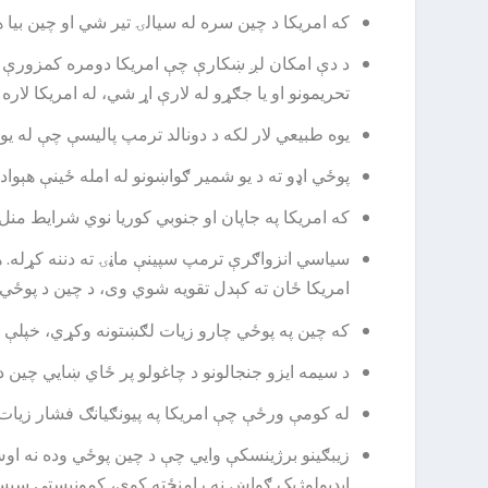
که امریکا د چین سره له سیالۍ تیر شي او چین بیا 
د دې امکان لږ ښکارې چې امریکا دومره کمزورې شي
تحریمونو او یا جګړو له لارې اړ شي، له امریکا لاره 
یوه طبیعي لار لکه د دونالد ترمپ پالیسې چې له ی
پوځي اډو ته د یو شمیر ګواښونو له امله ځینې هېوا
که امریکا په جاپان او جنوبي کوریا نوي شرایط من
سیاسي انزواګرې ترمپ سپینې ماڼۍ ته دننه کړله. ه
امریکا ځان ته کېدل تقویه شوي وی، د چین د پوځي ب
که چین په پوځي چارو زیات لګښتونه وکړي، خپلې ج
د سیمه ایزو جنجالونو د چاغولو پر ځاي ښایي چین د
له کومې ورځې چې امریکا په پیونګیانګ فشار زیات
زیبګینو برژینسکې وایي چې د چین پوځي وده نه او
ایدیولوژیک ګواښ نه رامنځته کوي، کمونیستې سیست