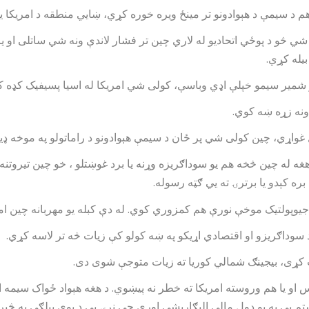
هم د سیمې د هېوادونو تر مینځ ویره خوره کړي، ښایي منطقه د امریکا 
 څو د پوځي اتحادیو له لاري چین تر فشار لاندې ونه شي ساتلی او یا
بیله کړي.
و شمیر سیمو خپلې اډي وباسې، کولی شي امریکا له اسیا پسیفیک کډه کو
دونه زړه ښه کوي.
ل غواړي، چین کولی شي پر ځان د سیمې هېوادونو د راماتولو په موخه 
غه له چین څخه هم یو سوداګریزه وړنه یا برد غوښتلو ، خو چین تیروتن
ره کېدو یا برترۍ ته یي ګټه رسوله.
یوپولتیک موخې نورې هم کمزوري کوي. له دې کبله یو مهربانه چین ا
 سوداګریزو او اقتصادي اړیکو په ښه کولو کې زیات څه تر لاسه کړي.
 کړی، بیجینګ شمالي کوریا ته زیات متوجې شوی دی.
س او یا هم وروسته امریکا ته خطر نه پیښوي. د هغه هېواد ځواک سیمه
م یي په یو ډول مالي الیګاریشي اوړي چې نړۍ یي د یوي بیلګې په څیر