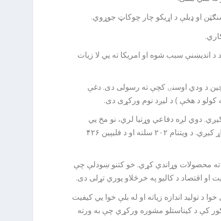
شنګټن او ډیلې د اړیکو چار چوکاټ جوړوي.
اري.
 چې د هند د اندیښنې سبب شوه او امریکا ته یي لا زیات
 چین د ودي اوسنۍ کچې ته رسولی دی. دغې
 کولو د هڅې ) د لیږد نوم ورکړی دی.
یږي. دوي لږه دفاعي وړتیا لري، نو مخ یي
امریکا ته اوړي خو ډیره بیړه نه کوي. د دې له پاره چې د ستراتیژیکې خپلواکۍ لور ته حرکت وکړي، زیاتو وسلو اخیستلو ته اړ کیږي. د ویتنام ۲۰۲ سلنه او د فلیپین ۴۲۶
ارونو ته محصولات وړاندي کړي. خو کتنو ښودلې چې
د تولید اندازه زیاته او له بلې خوا یي کیفیت
ه کور کې د کیناستلو مشوره ورکړي چې به ورته