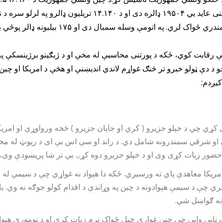
میلیون نفوسو په لرلو لمړی هېواد دی. سړي سر کلنی عاید یي ۹۵۰۴
ې رقابت کوي، ځکه د پورتنی محاسبې له مخې او د ژبګینو برژینسکې په
و د دې ټولو خبرو تر څنګ غواړم لاندي اندیښنې او هڅې د امریکا او چین
یږدم:
کړي چې د خپلو جزیرو ( کرې او جاپان جزیرو ) څخه ورواوړي او امریکا
پل حضور زیات کړی وی او د خپلو جزیرو دوه کړۍ یي تر شا پریښودې وی
ریکا معاهدي پاي ته ورسیږي. ځکه دا هېواد نه غواړي چې د سیمې له 
ري چې د سیمې هېوادونه د چین په وړاندې د اقدام کولو جوګه نه وي. یا
ونه ګواښل شي.
نایي وایي چې چین غواړي خپل ځواک نرم زیات کړي او د نوموړي هېو