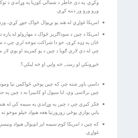
وکړي. په دې خاطر د شمالي کوریا په وړاندې د توک
ورو ورو ور دننه کړي.
امریکا غواړي له هند یو نړیوال ځواک جوړ کړي، ور
امریکا د چین د سوداګریز ځواک د مهارولو له پار
ځان په ډډه کړی، خو دا شراکت موخه لري چې د سودا
چې له دې لارې ګویا د چین د یو کمربند او یوې لار
څیړونکې او رسنۍ څه وایي او څه لیکې؟.
داسې باور شته چې که چین پوڅي ځواکمن تیا وموندله
چین برلاسی وي، ایا سیول او کانبیرا به د چین په ج
فکر کیږي چې د چین په وړاندې په سیمه کې له هند 
یانې یوازې پوځي زورورتیا هغه هېواد خپلو موخو ته
که چین د امریکا کوم سیمه ایز انډیوال هېواد ونی
غواړي.