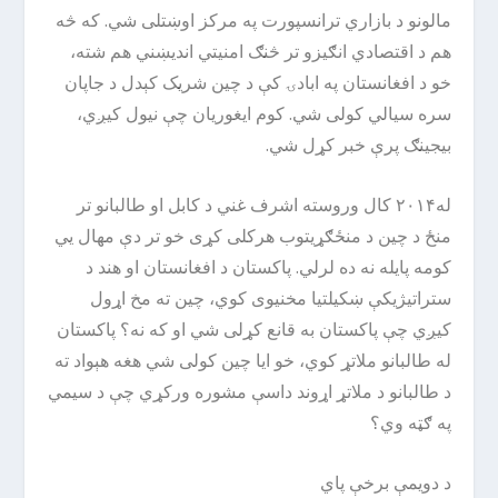
مالونو د بازاري ترانسپورت په مرکز اوښتلی شي. که څه
هم د اقتصادي انګیزو تر څنګ امنیتي اندیښني هم شته،
خو د افغانستان په ابادۍ کې د چین شریک کېدل د جاپان
سره سیالي کولی شي. کوم ایغوریان چې نیول کیږي،
بیجینګ پرې خبر کړل شي.
له۲۰۱۴ کال وروسته اشرف غني د کابل او طالبانو تر
منځ د چین د منځګړیتوب هرکلی کړی خو تر دې مهال یي
کومه پایله نه ده لرلي. پاکستان د افغانستان او هند د
ستراتیژیکې ښکیلتیا مخنیوی کوي، چین ته مخ اړول
کیږي چې پاکستان به قانع کړلی شي او که نه؟ پاکستان
له طالبانو ملاتړ کوي، خو ایا چین کولی شي هغه هېواد ته
د طالبانو د ملاتړ اړوند داسې مشوره ورکړي چې د سیمي
په ګټه وي؟
د دویمې برخې پاي