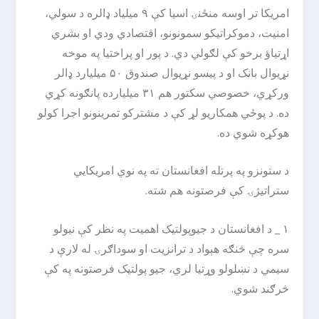
امریکا تر اوسه منځنۍ اسیا کې ۹ میلیاد ډالره د سولي،
امنیت، دموکراتیکو سمونونو، اقتصادي ودي او بشري
اړتیاؤ برخو کې لګولي دي. د پور او پراختیا په موخه
نړیوال بانک او د پیسو نړیوال صندوق ۵۰ میلیارد ډالر
ورکړي، خصوصي سکتور هم ۳۱ میلیارده پانګونه کړي
ده. د پوځي همکاریو لړ کې د مشترکو تمرینونو اجرا کولو
هوکړه شوي ده.
د ستونزو په پرتله افغانستان ته په نوي امریکایي
ستراتیژۍ کې فرصتونه هم شته.
۱ _ د افغانستان د جیوپولتیک اهمیت په نظر کې نیولو
سره چې څنګه هېواد د ترانزیت او سوداګرۍ له لارې د
سیمي د نښلولو وړتیا لري، جیو پولتیک فرصتونه په کې
څرګند شوي.