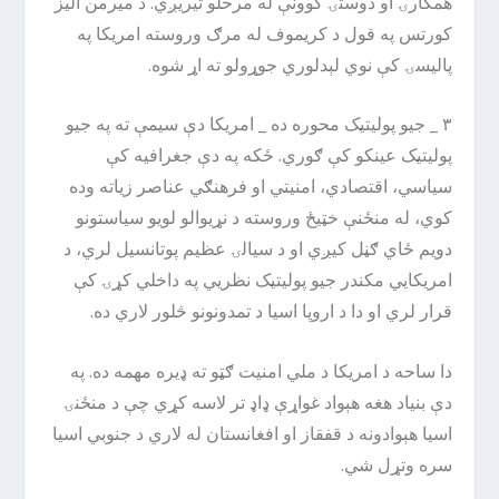
همکارۍ او دوستۍ کوونې له مرحلو تیریږي. د میرمن الیز
کورتس په قول د کریموف له مرګ وروسته امریکا په
پالیسۍ کې نوي لېدلوري جوړولو ته اړ شوه.
۳ _ جیو پولیتیک محوره ده _ امریکا دې سیمې ته په جیو
پولیتیک عینکو کې ګوري. ځکه په دې جغرافیه کې
سیاسي، اقتصادي، امنیتي او فرهنګي عناصر زیاته وده
کوي، له منځنې خټیځ وروسته د نړیوالو لویو سیاستونو
دویم ځاي ګڼل کیږي او د سیالۍ عظیم پوتانسیل لري، د
امریکایي مکندر جیو پولیتیک نظریي په داخلي کړۍ کې
قرار لري او دا د اروپا اسیا د تمدونونو څلور لاري ده.
دا ساحه د امریکا د ملي امنیت ګټو ته ډیره مهمه ده. په
دې بنیاد هغه هېواد غواړې ډاډ تر لاسه کړي چې د منځنۍ
اسیا هېوادونه د قفقاز او افغانستان له لاري د جنوبي اسیا
سره وتړل شي.