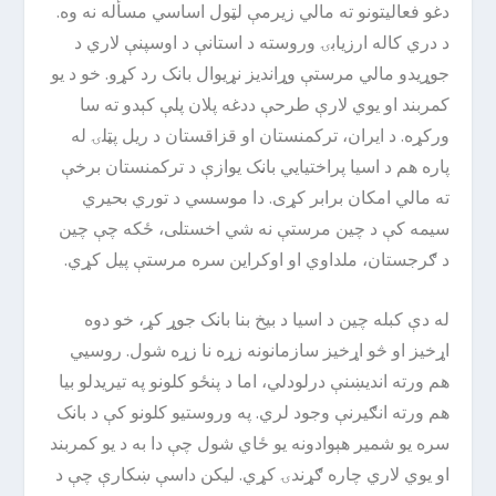
دغو فعالیتونو ته مالي زیرمې لټول اساسي مسأله نه وه.
د دري کاله ارزیابۍ وروسته د استانې د اوسپنې لاري د
جوړیدو مالي مرستې وړاندیز نړیوال بانک رد کړو. خو د یو
کمربند او یوي لارې طرحې ددغه پلان پلې کېدو ته سا
ورکړه. د ایران، ترکمنستان او قزاقستان د ریل پټلۍ له
پاره هم د اسیا پراختیایي بانک یوازې د ترکمنستان برخې
ته مالي امکان برابر کړی. دا موسسي د توري بحیري
سیمه کې د چین مرستې نه شي اخستلی، ځکه چې چین
د ګرجستان، ملداوي او اوکراین سره مرستې پیل کړي.
له دې کبله چین د اسیا د بیخ بنا بانک جوړ کړ، خو دوه
اړخیز او څو اړخیز سازمانونه زړه نا زړه شول. روسیي
هم ورته اندیښنې درلودلي، اما د پنځو کلونو په تیریدلو بیا
هم ورته انګیرنې وجود لري. په وروستیو کلونو کې د بانک
سره یو شمیر هېوادونه یو ځاي شول چې دا به د یو کمربند
او یوي لاري چاره ګړندۍ کړي. لیکن داسې ښکارې چې د