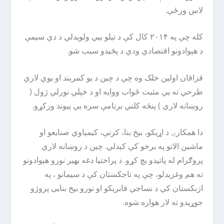
لاس ورځې.
کله چې په ۲۰۱۴ کال کې د تیلو بیي ولویدلي د دې سیمې
د هېوادونو اقتصادي ودي د پڅیدو سبب شو.
قزاقان اولین خلک وه چې د چین د یو کمربند او یوي لارې
طرحي ته یي مثبت ځواب ووایه او د خپلي نورلي ژول (
روښانه لاري ) پنځه کلني برنامې سره یي پیوند ورکړو.
دا همکارۍ د اړیکو، بیخ بنا، کرنې، کیمیاوي صنایعو او
ماشین الاتو په برخو کې کېدلي. چین د روښانه لاري
پروګرام له پاتیدو بچ کړو. د پراختیا دغه بهیر نورو هېوادونو
ته هم وغزیدلو، چې په تاجکستان کې د سیمانو ، په
ازبکستان کې د نساجي فابریکو او نورو بیخ بنايی پروژو
جوړیدو ته لار هواره شوه.