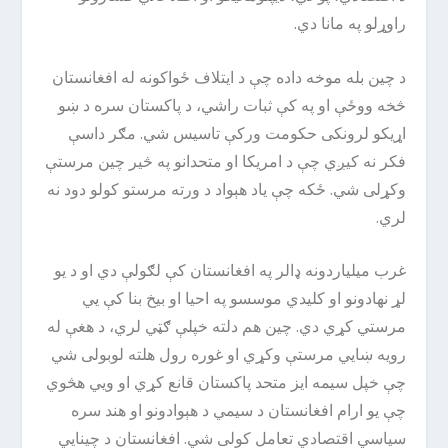
راوړلو په مانا دي.
د چین بله موخه داده چې د ایتلاف ځواکونه له افغانستان
څخه ووځې او په کې ثبات راشي، د پاکستان سره د ښو
اړیکو لرونکی حکومت ورکې تاسیس شي. مګر داسې
فکر نه کیږي چې د امریکا او متحدانو په څیر چین مرستې
وکړلی شي. ځکه چې یاد هېواد د ورته مرستو کولو دود نه
لري.
غرب میلیاردونه ډالر په افغانستان کې لګولې دي او د یو
لړ نهادونو او کلیدي موسسو په احیا او بیخ بنا کې یي
مرستي کړي دي. چین هم دلته خپلې ګټي لري، د هغې له
رویه ښایي مرستې وکړي او غوره رول هلته لوبولی شي
چې خپل سیمه ایز متحد پاکستان قانع کړي او ویي هڅوي
چې یو ارام افغانستان د سیمي د هېوادونو او هند سره
سیاسي اقتصادي تعامل کولی شي. افغانستان د چینایي