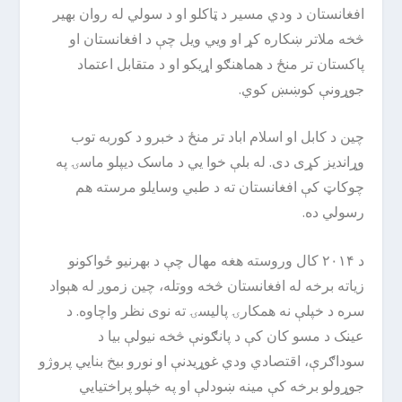
افغانستان د ودي مسیر د ټاکلو او د سولي له روان بهیر
څخه ملاتر ښکاره کړ او ویي ویل چې د افغانستان او
پاکستان تر منځ د هماهنګو اړیکو او د متقابل اعتماد
جوړونې کوښښ کوي.
چین د کابل او اسلام اباد تر منځ د خبرو د کوربه توب
وړاندیز کړی دی. له بلې خوا یي د ماسک دیپلو ماسۍ په
چوکاټ کې افغانستان ته د طبي وسایلو مرسته هم
رسولي ده.
د ۲۰۱۴ کال وروسته هغه مهال چې د بهرنیو ځواکونو
زیاته برخه له افغانستان څخه ووتله، چین زموږ له هېواد
سره د خپلې نه همکارۍ پالیسۍ ته نوی نظر واچاوه. د
عینک د مسو کان کې د پانګونې څخه نیولې بیا د
سوداګرې، اقتصادي ودي غوړیدنې او نورو بیخ بنایي پروژو
جوړولو برخه کې مینه ښودلې او په خپلو پراختیایي