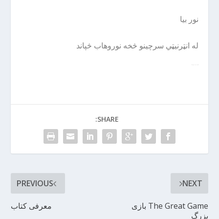
نور بیا
له انټرنیټي سرچینو څخه نوروهاب څپاند
له انټرنیټي سرچینو څخه نوروهاب څپاند
SHARE:
PREVIOUS
NEXT
The Great Game بازی
معرفی کتاب
بزرگ