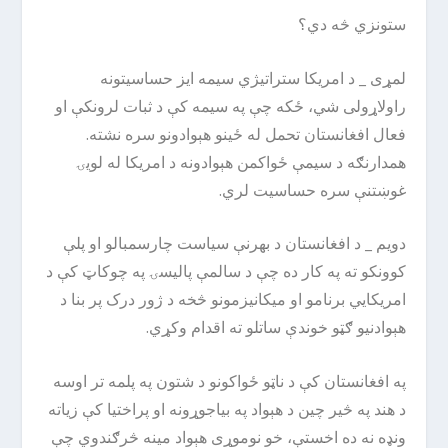
ستونزي څه دي؟
لمړی _ د امریکا ستراتیژي سیمه ایز حساسیتونه
راولاړولی شي، ځکه چې په سیمه کې د ثبات لرونکې او
فعال افغانستان تحمل له ځینو هېوادونو سره نشته.
همدارنګه د سیمې ځواکمن هېوادونه د امریکا له لویۍ
غوښتنې سره حساسیت لري.
دویم _ د افغانستان د بهرنې سیاست چارسمبالو او پلې
کوونکو ته په کار ده چې د سالمې پالیسۍ په چوکاټ کې د
امریکایي برنامو او میکانیزمونو څخه د ژور درک پر بنا د
هېوادنیو ګټو خوندې ساتلو ته اقدام وکړي.
په افغانستان کې د ناټو ځواکونو د شتون په پلمه تر اوسه
د هند په څیر چین د هېواد په بیاجوړونه او پراختیا کې زیاته
ونډه نه ده اخستې، خو نوموړی هېواد مینه څرګندوي چې