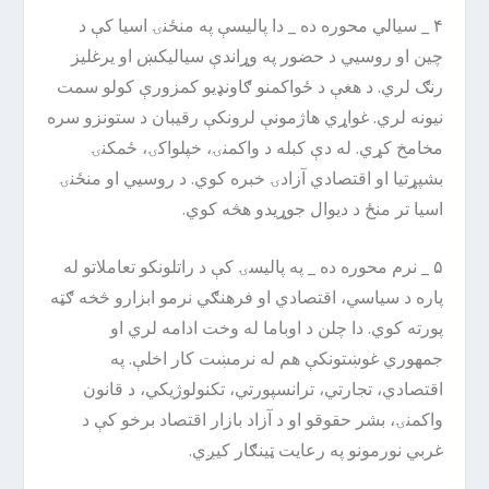
۴ _ سیالي محوره ده _ دا پالیسې په منځنۍ اسیا کې د
چین او روسیي د حضور په وړاندې سیالیکښ او یرغلیز
رنګ لري. د هغې د ځواکمنو ګاونډیو کمزورې کولو سمت
نیونه لري. غواړي هاژمونې لرونکې رقیبان د ستونزو سره
مخامخ کړي. له دې کبله د واکمنۍ، خپلواکۍ، ځمکنۍ
بشپړتیا او اقتصادي آزادۍ خبره کوي. د روسیي او منځنۍ
اسیا تر منځ د دیوال جوړیدو هڅه کوي.
۵ _ نرم محوره ده _ په پالیسۍ کې د راتلونکو تعاملاتو له
پاره د سیاسي، اقتصادي او فرهنګي نرمو ابزارو څخه ګټه
پورته کوي. دا چلن د اوباما له وخت ادامه لري او
جمهوري غوښتونکې هم له نرمښت کار اخلې. په
اقتصادي، تجارتي، ترانسپورتي، تکنولوژیکي، د قانون
واکمنۍ، بشر حقوقو او د آزاد بازار اقتصاد برخو کې د
غربي نورمونو په رعایت ټینګار کیږي.