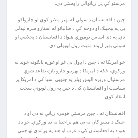
مرستو کې یي زیاتوالی راوستی دی.
چین د افغانستان د سولي له بهیر ملاتړ کوي او چارواکو
یي په بیجینګ او دوحه کې د طالبانو له استازو سره لیدلي
دي. په دې اساس نوموړي هېواد د افغانستان د پخلایني او
سولي بهیر اړوند مثبت رول لوبولی دی.
خو امریکا ته د چین دا ډول بې غږ او غوږه پانګونه خوند نه
ورکوي، ځکه د امریکا د بهرنیو چارو تازه تقاعد شوي
مرستیال وزیره الیس ویلز په جنوبي اسیا کې د امریکا پر
سیاست او افغانستان کې د چین په رول لوبونې سخت
انتقاد کوي.
افغانستان ته د چین مرستې هومره زیاتې نه دي او د
عینک د مسو کان ته یي هم پراختیا نه ده ورکړي. خو یاد
هېواد په افغانستان کې د غرب او هند په وړاندي تهاجمي