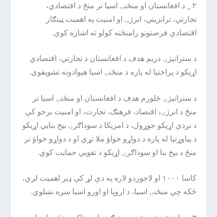
۲ _ د افغانستان او منځنۍ اسیا تر منځ د اقتصادي،
تجارتي، ترانزیتي، انرژۍ او امنیت په اهمیت ټینګار
اقتصادي فرصتونو رامنځته کولو ته اشاره کوي.
د ستراتیژۍ دریم هدف د افغانستان د تجارتي، اقتصادي
اړیکو د پراختیا له پاره د منځنۍ اسیا هېوادونه تشویقوي.
د ستراتیژۍ څلورم هدف د افغانستان او منځنۍ اسیا تر
منځ د انرژۍ، اقتصاد، فرهنګ، تجارت، او امنیت برخو کې
د نږدې اړیکو جوړول، د امریکا د سوداګرۍ بیخ بنایي اړیکو
د پیاوړتیا له پاره د دواړو خواؤ ملا تړي او د دواړو خواؤ تر
منځ د بیخ بنا او سوداګرۍ اړیکو د تقویي حمایت کوي.
کاسا ۱۰۰۰ او لاجوردو لاره په دې لړ کې ډیر اهمیت لري،
ځکه چې منځنۍ اسیا، د اروپا او اورو اسیا سره نښلوي.