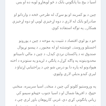
اسیا د بیخ بنا پانګونې بانک د څو لوبغاړو لوبه ده او بس.
چین د یو کمربند او یو سړک له طرحې څخه د وارداتو او
صادراتو بانک له لارې د دوه اړخیزي لوبې او دوه اړخیزي
همکارۍ په توګه استفاده کوي.
خو د یو لوي اقتصاد د تثبیت په موخه د چین د پورونو
اخستلو وروستۍ غوښتنه او له مجبورۍ د پیسو نړیوال
صندوق ته د پاکستان نږدې کېدل، د چین د مالي تامیناتو
محدودیتونه په ډاګه کړل.د پانګې د لږیدو په ستونزه د اخته
هېوادونو له پاره دا یو درس شو چې د پراختیایي اړتیاؤ د
لیرې کېدو بدیلې لاري ولټوي.
په وروستیو کلونو کې چین د منځنۍ اسیا سربیره، منځنې
خټیځ، د افریقا شمال او د اسیا جنوب خټیځو سیمو کې
زیاتې پانګونې کړي دي. غربې کارپوهان باور لري چې د