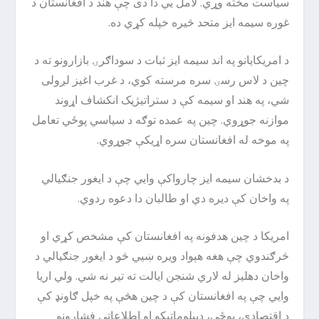
سیاست مخته وړي. لامل یي دا دی چې هند د افغانستان د
غوره سیمه ایز متحد څیره خپله کړي ده.
د امریکایانو په اند سیمه ایز ثبات د سوداګرۍ بازارونو ته د
چین د لاس رسۍ سره مرسته کوي، د غرب اغیز لږولی
شي، په هند او سیمه کې د ستراتیژیک انکشاف اړوند
موازنه جوړوي. چین په عمده توګه د سیاسي پوځي تعامل
په موخه له افغانستان سره اړیکې جوړوي.
د بدخشان سیمه ایز چارواکې وایي چې د ایغور جنګیالي
په واخان کې دیره دي او طالبان دا دعوه ردوي.
امریکا د چین هدفونه په افغانستان کې مشخص کړي او
څرګندوي چې هغه هېواد ویره ښیي څو د ایغور جنګیالي د
واخان دهلیز له لاري شنجن ایالت ته تیر نه شي. ولي اریا
وایي چې په افغانستان کې د چین هڅې په خپل ګاونډ کې
د اقتصادي، پوځي، دیپلوماتیکو او اطلاعاتي فشارونو