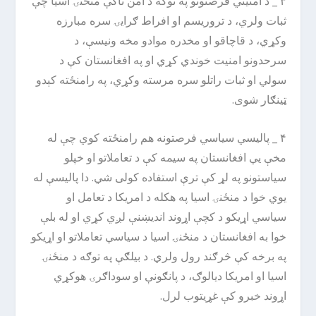
۳ _ د امنیتي فرصتونو په توګه د امن ناکې منځنۍ اسیا چې
ثبات ولري، د تروریسم او افراط ګرایۍ سره مبارزه
وکړي، د قاچاقو او مخدره موادو مخه ونیسې، د
سرحدونو امنیت خوندي کړي او په افغانستان کې د
سولي او ثبات راتلو سره مرسته وکړي، په رامنځته کېدو
ټینګار شوی.
۴ _ پالیسي سیاسي فرصتونه هم رامنځته کوي چې له
مخې یي افغانستان په سیمه کې د تعاملاتو او خپلو
سیاستونو په لړ کې ترې استفاده کولی شي. دا پالیسې له
یوي خوا د منځنۍ اسیا په هکله د امریکا د تعامل او
سیاسي اړیکو د کچې اړوند اندیښنې لږي کړي او له بلې
خوا به افغانستان د منځنۍ اسیا د سیاسي تعاملاتو او اړیکو
په برخه کې څرګند رول ولري. د بیلګې په توګه د منځنۍ
اسیا او امریکا دیالوګ، د پانګونې او سوداګرۍ هوکړي
اړوند خبرو کې غړیتوب لرل.