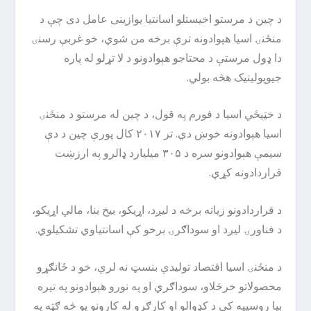
د چین د مرستو اخیستلو اسانتیا یوازینی عامل دی چې د
منځنۍ اسیا هېوادونه ترې برخه من شوي، خو غربې رسنۍ
دا ډول مرستې د محتاجو هېوادونو د لا تړلو له پاره
جیوپولیتیک هڅه بولي.
د خټیځي اسیا د فورم په قول، د چین له مرستو د منځنۍ
اسیا هېوادونه خوښ دي. تر ۲۰۱۷ کال پورې چین د دې
سیمې هېوادونو سره د ۳۰۵ میلیارد ډالرو په ارزښت
قراردادونه کړي.
د قراردادونو زیاته برخه د لیږد، اړیکو، بیخ بنا، مالي اړیکو،
د فناورۍ لیږد او سوداګرۍ برخو کې اسانتیاوي تشکیلوي.
د منځنۍ اسیا اقتصاد تولیدي بنسټ نه لري، خو د ځانګړو
محصولاتو خرڅلاو، سوداګري او په نورو هېوادونو په تیره
بیا روسییه کې د کډوالو او کارګرو له کارونو یو څه ګټه په