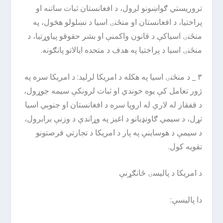
تروریستي ګواښونو لږول، د افغانستان ثبات ساتنه او
پراختیا، د افغانستان او منځنۍ اسیا د نښلولو هڅول، په
منځنۍ اسیاکې د قانون واکمنې او بشر حقوقو پیاوړتیا، د
منځنۍ اسیا د پراختیا په هدف د متحده ایالاتو پانګونه.
۳ _ د منځنۍ اسیا په هکله د امریکا لرلید: د امریکا سره په
ژور تعامل کې یوه خوندي او ثبات لرونکې سیمه جوړول،
د قفقاز له لارې له اروپا سره د افغانستان او جنوبي اسیا
تړل، د سیمي ګاونډیانو د اغیز په وړاندې د وزنې برابرول،
د سیمې د هوساینې په پار د امریکا د تجارتي فرصتونو
تقویه کول.
د امریکا د پالیسۍ ځانګړنې
دا پالیسې: