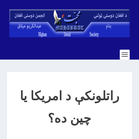
راتلونکې د امریکا یا
چین ده؟