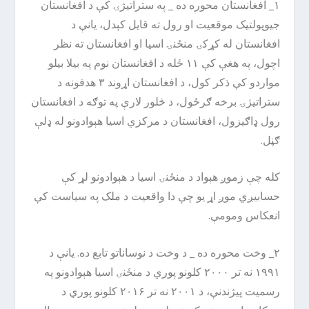
۱_ افغانستان محوره ده _ په ستراتیژۍ کې د افغانستان
جیوپولتیک موقعیت او رول ته قایل کېدل، یانې د
افغانستان له کړکۍ منځنۍ اسیا او افغانستان ته نظر
اچول، په هغې کې ۱۱ ځله د افغانستان نوم په بیلا بیلو
مواردو کې ذکر کول، د افغانستان اړوند ۳ هدفونه د
ستراتیژۍ برخه ګرځول، د څلور لارې په توګه د افغانستان
رول ډاګیزول، افغانستان د مرکزي اسیا هېوادونو له ډلې
ګڼل.
کله چې زموږ هېواد د منځنۍ اسیا د هېوادونو لړ کې
حسابیږي موږ اړ یو چې دا واقعیت د ملک په سیاست کې
انعکاس ومومې.
۲_ وخت محوره ده _ د وخت د نوساناتو تابع ده. یانې د
۱۹۹۱ نه تر ۲۰۰۰ کلونو پوري د منځنۍ اسیا هېوادونو په
رسمیت پیژندنې، د ۲۰۰۱ نه تر ۲۰۱۶ کلونو پوري د