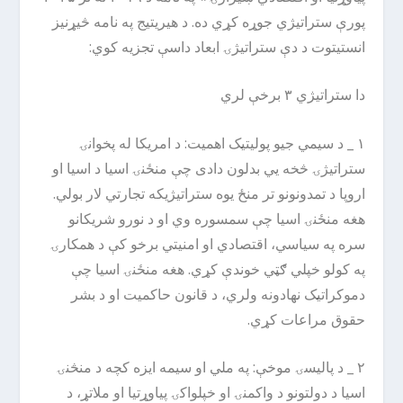
پورې ستراتیژي جوړه کړي ده. د هیریتیج په نامه څیړنیز
انستیتوت د دې ستراتیژۍ ابعاد داسې تجزیه کوي:
دا ستراتیژي ۳ برخې لري
۱ _ د سیمي جیو پولیتیک اهمیت: د امریکا له پخوانۍ
ستراتیژۍ څخه یي بدلون دادی چې منځنۍ اسیا د اسیا او
اروپا د تمدونونو تر منځ یوه ستراتیژیکه تجارتي لار بولي.
هغه منځنۍ اسیا چې سمسوره وي او د نورو شریکانو
سره په سیاسي، اقتصادي او امنیتي برخو کې د همکارۍ
په کولو خپلي ګټي خوندې کړي. هغه منځنۍ اسیا چې
دموکراتیک نهادونه ولري، د قانون حاکمیت او د بشر
حقوق مراعات کړي.
۲ _ د پالیسۍ موخې: په ملي او سیمه ایزه کچه د منڅنۍ
اسیا د دولتونو د واکمنۍ او خپلواکۍ پیاوړتیا او ملاتړ، د