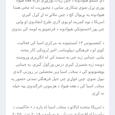
دې سیمو هېوادونه د چین زیات پوروړې او په هغه هېواد
پورې تړل شوي ښکارې. ښایي د مجبوریت له مخې همدا
هېوادونه په نړیوال کچ د چین ملاتړ ته اړ کړل کیږي.
امریکا د یوه کمربند او یوي لارې طرح انتقادوي او وایي
چې پور اخستونکې هېوادونه د قرضونو په لومه کې بندوي.
د کنفسیوس ۱۳ انستیتونه په مرکزې اسیا کې فعالیت
کوي او د فرهنګي دیپلوماسۍ اغیز لرونکی کار مخته
بیایي. چینایي ژبه چې په سیمه کې له انګریزي وروسته
دویمه ژبه شمیرل کیږي درس ورکول کیږي. په چینایي
پوهنتونونو کې د منځنۍ اسیا ډیر محصلین تر روزنې لاندي
نیول شوي. چین غواړي چې خپل فرهنګي تمدني حضور په
منځنۍ اسیا کې د هغه هېواد د هژمونې څرګندوي بڼه خپله
نه کړي.
د امریکا متحده ایالاتو د منځنۍ اسیا له پاره د « حاکمیت د
پیاوړتیا او اقتصادي ښیرازۍ » په نامه د ۲۰۱۹ نه تر ۲۰۲۵