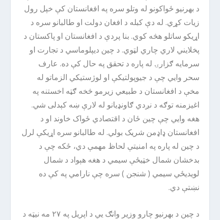
د بهرنیو ځواکونو له وتلو سره په افغانستان کې خپل رول
زیات کړي. له دې کبله د افغان دولت او طالبانو سره د
اړیکو ساتلو هڅه کوي. بنا پردې د افغانستان او پاکستان د
پخلایني لاري چاري لټوي. د چین ديپلوماسي د تجارت او
سرمایه ګزارۍ له پاره د تحقق په حال کې ده. عارف
سحر وایي چې د جیوپولتیکې او لوژستیکي الزماتو له
مخې د افغانستان د طبیعي زیرمو څخه ګټه اخستنه په
اغیزمنه توګه د نږدي ګاونډیانو له لارې ښه کېدلی شي.
هغه وایي چې چین ځان د اقتصادي ځواک خاوند او د
افغانستان ډاډمن شریک بولي. له طالبانو سره اړیکې لرل
د چین له پاره په امنیتې لحاظ مهمې دي، ځکه چې د
بدخشان شمال خټیځې سیمي د هغه هېواد د شمال
لویدیځي سیمي ( شنجن ) سره چې نارامي په کې ده
نښتې دي.
د چین د بهرنیو چارو وزیر وانګ یي د اپریل په ۲۷ مه نیټه د