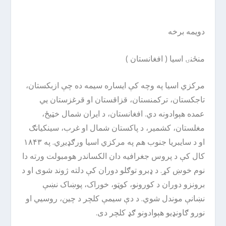
دویمه برخه
منځنۍ اسیا ( افغانستان )
مرکزي اسیا په وچه کې ایساره سیمه ده چې ازبکستان،
تاجکستان، ترکمنستان، قزاقستان او قرغزستان یي
عمده هېوادونه دي. افغانستان، د ایران شمال خټیځ،
مغلستان، کشمیر، د پاکستان شمال او غرب، سینکیانګ
او د سایبریا جنوب هم په مرکزي اسیا ورګډیږي. په ۱۸۴۳
کال کې د پروس جغرافیه دان الکساندر هومبولت ورته دا
نوم خوښ کړ. د ډبرو توګلو دوران کې دلته ژوند شوی او د
برونزو دوران د کورونو، کوټو، خوراک، پوښاک نښې
نښانې موندل شوي. د دې سیمې کلچر د چین، روسیي او
نورو ګاونډیو هېوادونو ګډ کلچر دی.