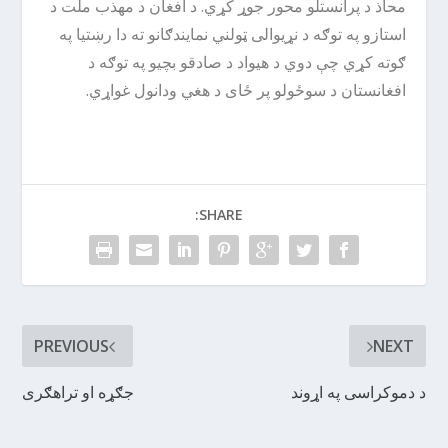
محاذ د پرانستلو محور جوړ کړي. د افغان د مهذب ملت د
استازو په توګه د نړیوالی ټولني نمایندګانو ته دا رښتیا په
ګوته کړي چې دوي د هیواد د صادقو بچیو په توګه د
افغانستان د سوځولو پر ځای د هغي ودانول غواړي.
SHARE:
PREVIOUS
NEXT
د دموکراسی په اړوند
جګړه او تراهګری