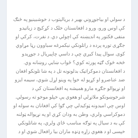
د سولي او بیاجوړوني بهیر د بریالیتوب د خوشبینیو په څنګ
کې اوس ورو، ورو د افغانستان خلک د کړکیچ د زیاتیدو
منفی فکتور په اندیښنه کې اچولي دي. د نفرت، کرکي او
جګړی توره پرده د راتلونکي نیکمرغه سباوون رڼا مړاوي
کوی. سوال پیدا کیږي چې د داسي چاپیریال د جوړیدو
څخه څوک ګټه پورته کوي؟ ځواب ښایې روښانه وي.
د افغانستان دموکراتیک بدلونونه تل د په شا تلونکو افغان
ضد عناصرو او کړیو له خوا په وینو لړل شوي، سیمه ایزو
او نړیوالو جګړه مارو همیشه په افغانستان کې د
شرخوښونکو ملاتړلي او هغوي یې خپلو موخو ته رسولي.
اوس چې امیدونه ټوکیدلي چې ګوا کې افغانان به سوله او
دموکراسي ولري، وطن به ودان کړي او په نړیواله ټولنه
کې به د سیال په توګه مناسب ځاي ولري، په شاتلونکي
خپسی او د هغوي زاړه ډنډه ماران بیا رافعال شوي او د