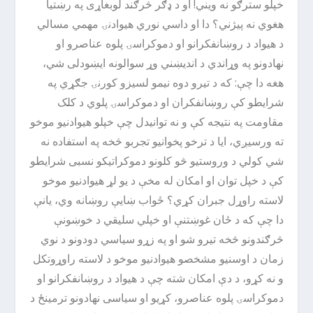
خپلو سترګو نه ویني! او د ډګر څرګند لوبغاړی په رښتیا
هغوي نه پیژني؟ دا او داسي نوري هیوادنۍ مهمي مسالي
د هیواد د روښانفکرانو او دموکراسۍ پلوه عناصرو او
نهادونو په وړاندي د اندیښني وړ سوالونه ایښودلی شي،
هغه دا چې: که د تیرو دوه نیمو لسیزو کورنۍ جګړي په
شرایطو کې روښانفکران او دموکراسۍ پلوي د کلک
مقاومت په نتیجه کې و نه توانیدل چې خپلو هیوادنیو موخو
ته ورسیږي، ایا د ترخو پخوانیو تجربو څخه په استفاده نه
شي کولي د وروستیو څو کلونو دموکراتیکو نسبی شرایطو
کې د خپل توان او امکان له مخې د یو لړ هیوادنیو موخو
لاسته راوړل جبران کړي؟ ځواب ښایې روښانه وي، یانې
دا چې که د ځان غوښتنې او خپلي سلیقي د خوښونې
څرګندونو څخه تیرو شو او په زړو سیاسي دودونو د نوي
زمان د اوسنیو مشخصو هیوادنیو موخو د لاسته راوړوتکل
و نه کړو، د دې امکان شته چې د هیواد د روښانفکرانو او
دموکراسۍ پلوه عناصرو، کړیو او سیاسی نهادونو ترمینځ د