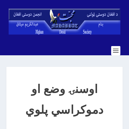
اوسنۍ وضع او
دموکراسي پلوي