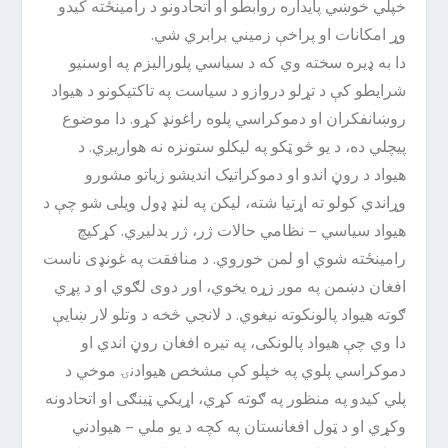
خپلي خوښي پایداره روابطو او اتحادونو د رامینځته کیدو
وړ امکانات او پراخې زمیني برابري شي.
دا به ډیره سخته وي که د سیاسي پلورالیزم په اوسنیو
شرایطو کې د تړلو دروازو د سیاست په تاکتیکونو د هیواد
روښانفکران او دموکراسي پلوه راغونډ کړو. دا موضوع
پیچلي ده، د یو څو ټکو په لیکلو ستونزه نه هواریږي. د
هیواد د روڼ اندو او دموکراتیک اندیشو زیاتو مشورو
وړاندي کولو ته اړتیا شته، لیکن په لنډ ډول ویلی شو چې د
هیواد سیاسي – نظامي حالات ژر، ژر بدلیږي. کړکیچ
رامینځته شوي او لمن خوروي. د منافقت په غونډی ناست
افغان دښمن په موږ زړه یخوي، اور دوی لګوي او د پړي
ګوته هیواد پالونکوته نیغوي. د لانجي څخه د وتلو لار ښایې
دا وي چې هیواد پالونکی، په تیره افغان روڼ اندي او
دموکراسي پلوي په خپلو کې مشخص هیوادنۍ موخي د
پلي کیدو په منظور په ګوته کړي، اړیکي ټینګی او اتحادونه
وکړي او د ټول افغانستان په کچه د یو ملي – هیوادني