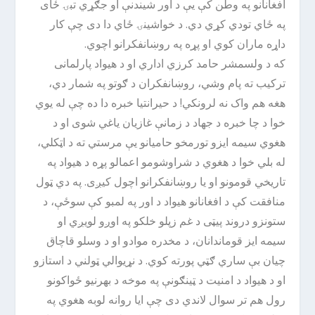
افغانانو په وطن کې یې د اور شیندنې او جګړي تبۍ ځای
په ځاي تودي کړي دي. د خواشینۍ ځاي دا دی چې کار
داړه ماران کوي او پړه په روښانفکرانو اچوي.
که د ولسمشر حامد کرزي اداري او د هیواد پارلمانی
ترکیب ته پام وشي، روښانفکران د ګوتو په شمار دي،
هغه هم واک نه لرونکي! د حیرانتیا خبره دا ده چې له یوي
خوا د چا خبره د جهاد د زمانې غازیان یاغي شوی او د
هغوي سیمه ایزو تورمخو حامیانو یې مرستي ته د اټکلي،
له بلي خوا د هغوي د شراوشومو اعمالو پړه د هیواد په
تاریخي قومونو او یا روښانفکرانو اچول کیږی. په دي ټول
منافقت کې د افغانانو هیواد د اور په لمبو کې سوځې، د
ستونزو دروند پیټی د غم زپلو خلکو په اوږو لویږي او
سیمه ایز قوماندانان، د مخدره موادو او د وسلو قاچاق
چیان بې ساري ګټي پورته کوي. د نړیوالي ټولني د استازو
او د هیواد د امنیت د ټینګونې په موخه د بهرنیو ځواکونو
رول هم تر سوال لاندي دی چې ایا روانه لوبه هغوي په