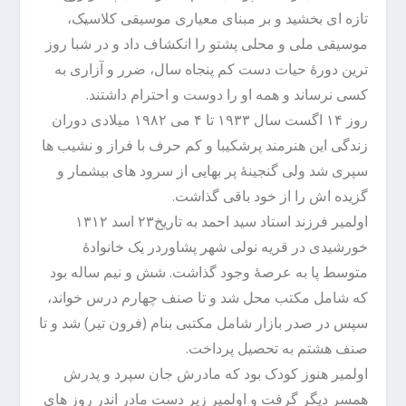
تازه ای بخشید و بر مبنای معیاری موسیقی کلاسیک،
موسیقی ملی و محلی پشتو را انکشاف داد و در شبا روز
ترین دورۀ حیات دست کم پنجاه سال، ضرر و آزاری به
کسی نرساند و همه او را دوست و احترام داشتند.
روز ۱۴ اگست سال ۱۹۳۳ تا ۴ می ۱۹۸۲ میلادی دوران
زندگی این هنرمند پرشکیبا و کم حرف با فراز و نشیب ها
سپری شد ولی گنجینۀ پر بهایی از سرود های بیشمار و
گزیده اش را از خود باقی گذاشت.
اولمیر فرزند استاد سید احمد به تاریخ۲۳ اسد ۱۳۱۲
خورشیدی در قریه نولی شهر پشاوردر یک خانوادۀ
متوسط پا به عرصۀ وجود گذاشت. شش و نیم ساله بود
که شامل مکتب محل شد و تا صنف چهارم درس خواند،
سپس در صدر بازار شامل مکتبی بنام (فرون تیر) شد و تا
صنف هشتم به تحصیل پرداخت.
اولمیر هنوز کودک بود که مادرش جان سپرد و پدرش
همسر دیگر گرفت و اولمیر زیر دست مادر اندر روز های