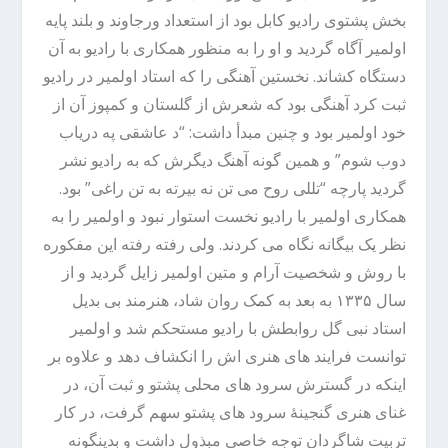
بخش پشتوی رادیو کابل بود از استعداد ورجاوند و بلند پایه
اولمیر آگاه گردید و او را به منظور همکاری با رادیو به آن
دستگاه کشاند. نخستین آهنگی را که استاد اولمیر در رادیو
ثبت کرد آهنگی بود که شعرش از گلستان و کمپوز آن از
خود اولمیر بود و چنین مبدأ داشت: “د عاشقی په دریاب
دوب شوم” و همین گونه آهنگ دیگرش که به رادیو نشر
گردید پارچه “تللی روح می تن نه بیرته به تن راغی” بود.
همکاری اولمیر با رادیو نخست استوار نبود و اولمیر را به
نظر یک بیگانه نگاه می کردند. ولی رفته رفته این مفکوره
با روش و شخصیت آرام و متین اولمیر زایل گردید و از
سال ۱۳۳۵ به بعد به کمک روان شاد، هنرمند بی بدیل
استاد نبی گل روابطش با رادیو مستحکم شد و اولمیر
توانست فرایند های هنری اش را انکشاف دهد و علاوه بر
اینکه در گسترش سرود های محلی پشتو و ثبت آن، در
غنای هنری گنجینۀ سرود های پشتو سهم گرفت، در کار
تربیت شاگردان توجه خاصی مبذول داشت و بدینگونه