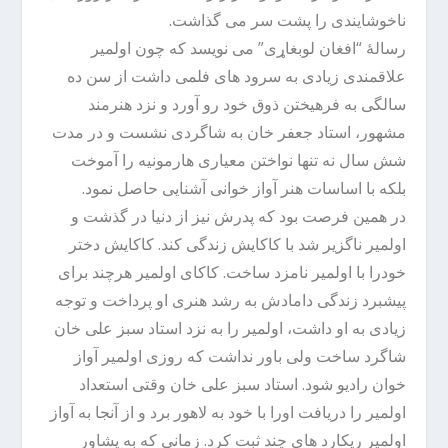
ناخوشایندی را پشت سر می گذاشت.
رسالۀ “افغان لوبغاړی” می نویسد که چون اولمیر
علاقمندی زیادی به سرود های فلمی داشت از سن ده
سالگی به فرهیختن ذوق خود رو آورد و نزد هنرمند
مشهور، استاد جعفر خان به شاگردی نشست و در مدت
شش سال نه تنها نواختن معیاری هارمونیه را آموخت
بلکه با اساسات هنر آواز خوانی آشنایی حاصل نمود.
در همین فرصت بود که پدرش نیز از دنیا در گذشت و
اولمیر ناگزیر شد با کاکایش زندگی کند. کاکایش دختر
خودرا با اولمیر نامزد ساخت. کاکای اولمیر هرچند برای
پیشبرد زندگی دامادش به رشد هنری او پرداخت و توجه
زیادی به او داشت، اولمیر را به نزد استاد سبز علی خان
شاگرد ساخت ولی باور نداشت که روزی اولمیر آواز
خوان رادیو شود. استاد سبز علی خان وقتی استعداد
اولمیر را دریافت اورا با خود به لاهور برد و از آنجا به آواز
اولمیر ریکارد های چند ثبت کرد. زمانی که به پشاور