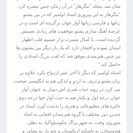
شان شد. مجله “ننگرهار” در آن زمان چنین تبصره کرد:
“ننگرهار به این پیروزی استاد اولمیر که در بین پشتو
زبانها و فارسی زبانها آواز خوان برگزیده ای است و در
عرصۀ آهنگ سازی پشتو موفقیت های زیادی نصیبش
گردیده است، با کمال مسرت و از صمیم قلب اظهار
امتنان نموده و افتخار دارد که یک بار دیگر بین پشتون ها
نیز چنین هنرمندی موفق شد که لقب بزرگ استادی را
حاصل کند.”
استاد اولمیر که دیگر تا آخر عمر ازدواج نکرد علاوه بر
زبان پشتو و دری، به اردو و اندکی هم به انگلیسی صحبت
می کرد. در روند حیات هنری اش دوبار به عنوان آواز
خوان درجه اول و یکبار هم به حیث آواز خوا درجه دوم
جایزه های مطبوعاتی و هنری را بدست آورد. استاد در
چندین دور مختلف با گروه هنرمندان افغانی به اتحاد
شوروی وقت، به شهر پراگ چکوسلواکیا، به دهلی
هندوستان، به تاشکند ازبکستان و چند بار به پشاور و