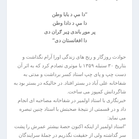
“دا مې د بابا وطن
دا مې د دادا وطن
پر موږ باندی ډیر ګران دی
دا افغانستان دی”
حوادث روزگار و رنج های زندگی اورا آرام نگذاشت و
بتاریخ ۳۰ سنبله ۱۳۵۹ با موتری تصادم کرد که به اثر آن
دست چپ و پای چپ استاد کسر برداشت و مدتی به
شفاخانه علی آباد در بستر افتاد. در حالیکه در بستر بود به
شاگردانش کمپوز می ساخت.
خبرنگاری با استاد اولمیر در شفاخانه مصاحبه ای انجام
داد و در قسمتی از نتیجۀ صحبتش با استاد چنین تبصره
می نماید:
“استاد اولمیر از اینکه اکنون حصۀ بیشتر عمرش را پشت
سر گذاشته ولی از حقیقت نگذریم در جملۀ سرایندگان