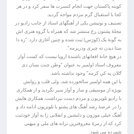
کویته پاکستان جهت انجام کنسرت ها سفر کرد و در هر
کجا با استقبال گرم مردم مواجه گردید.
تصنیف و نوتیشن یکی از آهنگهای استاد از جانب رادیو در
مجلۀ پشتون ږغ منتشر شد که همراه با گروه هنری اش
به گونۀ یک (کورَس) ثبت شده و چنین آغازی دارد: “زه دا
ستا دیدن ته چیری ودریزمه”.
در هیچ خانۀ افغانهای باشندۀ اروپا نیست که کست آواز
معروف استاد اولمیر به عنوان “وطن جنت نښان دی
ګلان په کې کرمه” وجود نداشته باشد.
با این همه اولمیر سالخورده شد، ولی قلب و روانش
بویژه از موسیقی و ساز و آواز سیر نگردید و از همکاری
با رادیو تلویزیون و مردم دست نبرداشت. همکاری هایش
را در عرصۀ رشد آهنگ های پشتو با تلویزیون ادامه داد و
آهنگ خیلی موزون و دلنشین و انقلابی را به آواز خودثبت
کرد که از زمرۀ معروفترین ترانه های ملی و میهنی
شمرده می شود: