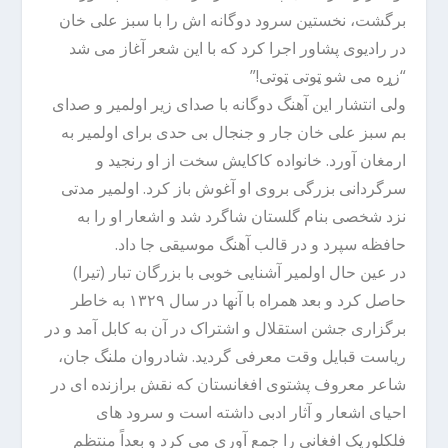
برگشت، نخستین سرود دوگانه اش را با سبز علی خان
در رادیوی پشاور اجرا کرد که با این شعر آغاز می شد
“زړه می شو ټوتی ټوتی!”
ولی انتشار این آهنگ دوگانه با صدای زیر اولمیر و صدای
بم سبز علی خان جار و جنجال بی حدی برای اولمیر به
ارمغان آورد. خانواده کاکایش سخت از او رنجید و
سرگردانی بزرگی بروی او آغوش باز کرد. اولمیر مدتی
نزد شخصی بنام گلستان شاگرد شد و اشعار او را به
حافظه سپرد و در قالب آهنگ موسیقی جا داد.
در عین حال اولمیر آشنایی خوبی با بزرگان تبار (تیرا)
حاصل کرد و بعد همراه با آنها در سال ‍۱۳۲۹ به خاطر
برگزاری جشن استقلال و اشتراک در آن به کابل آمد و در
ریاست قبایل وقت معرفی گردید. شادروان ملنگ جان،
شاعر معروف پشتوی افغانستان که نقش برازنده ای در
احیای اشعار و آثار ادبی داشته است و سرود های
فلکلوریک افغانی را جمع آوری می کرد و بعداً منتظم