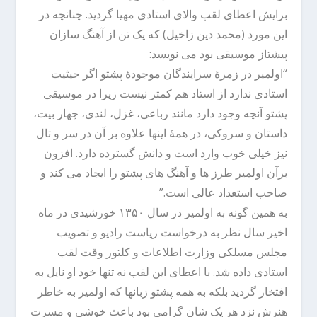
برایش اعطای لقب والای استادی مهیا گردید. چنانچه در
این مورد (محمد دین زاخیل) که یک تن از آهنگ سازان
پیشتاز موسیقی بود می نویسد:
“اولمیر در زمرۀ سرایندگان موجودۀ پشتو اگر حیثیت
استادی ندارد از استاد هم کمتر نیست زیرا در موسیقی
پشتو آنچه وجود دارد مانند رباعی، غزل، لندی، چهار بیت،
داستان و سروکی، در همۀ اینها علاوه بر آن در سر و تال
نیز خیلی خوب وارد است و دانش گسترده دارد. افزون
برآن اولمیر طرز ها و آهنگ های پشتو را ایجاد می کند و
صاحب استعداد عالی است.”
به همین گونه به اولمیر در سال ۱۳۵۰ خورشیدی در ماه
اخیر سال نظر به درخواست ریاست رادیو و تصویب
مجلس مسلکی وزارت اطلاعات و کلتور وقت لقب
استادی داده شد. با اعطای این لقب نه تنها خود او نایل به
افتخار گردید بلکه به همه پشتو زبانها که اولمیر به خاطر
هنرش نزد هر یک شان گرامی بود باعث خوشی و مسرت